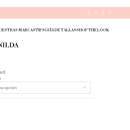
UESTRAS MARCAS
TIPS
GUÍA DE TALLAS
SHOP THE LOOK
NILDA
ard
n