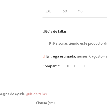
5XL
50
118
Guía de tallas
9
¡Personas viendo este producto ah
Entrega estimada:
viernes 7. agosto – 
Compartir:
 página de ayuda
'guía de tallas'
Cintura (cm)