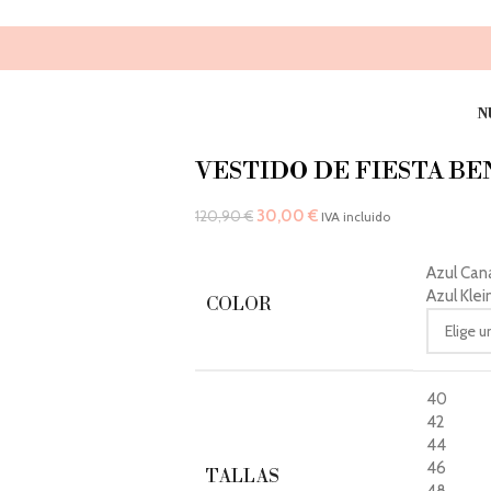
N
VESTIDO DE FIESTA BE
30,00
€
120,90
€
IVA incluido
Azul Can
Azul Klei
COLOR
40
42
44
46
TALLAS