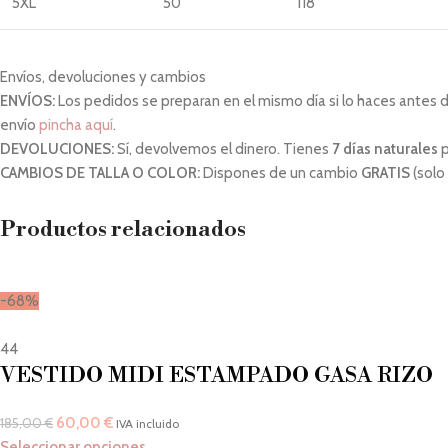
5XL
50
118
Envíos, devoluciones y cambios
ENVÍOS:
Los pedidos se preparan en el mismo día si lo haces antes de 
envío
pincha aquí
.
DEVOLUCIONES:
Sí, devolvemos el dinero. Tienes
7 días naturales
p
CAMBIOS DE TALLA O COLOR:
Dispones de un cambio
GRATIS
(solo
Productos relacionados
-68%
44
VESTIDO MIDI ESTAMPADO GASA RIZO
60,00
€
185,00
€
IVA incluido
Seleccionar opciones