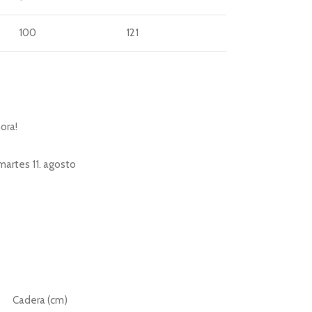
100
121
ora!
martes 11. agosto
Cadera (cm)