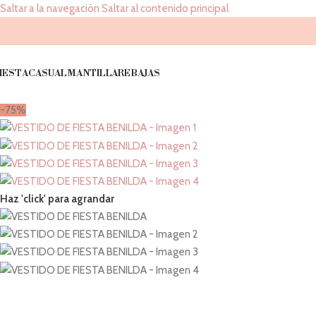
Saltar a la navegación
Saltar al contenido principal
IESTA
CASUAL
MANTILLA
REBAJAS
-75%
Haz 'click' para agrandar