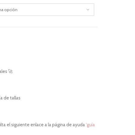
ales 🚀
 de tallas
ta el siguiente enlace a la página de ayuda
'guía