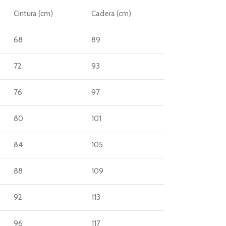
Cintura (cm)
Cadera (cm)
68
89
72
93
76
97
80
101
84
105
88
109
92
113
96
117