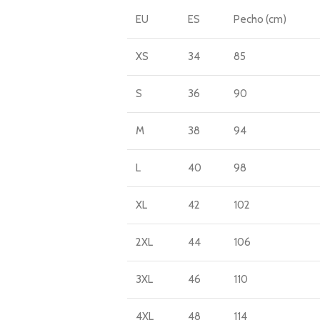
EU
ES
Pecho (cm)
XS
34
85
S
36
90
M
38
94
L
40
98
XL
42
102
2XL
44
106
3XL
46
110
4XL
48
114