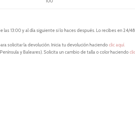
100
las 13:00 y al día siguiente si lo haces después. Lo recibes en 24/48 
ara solicitar la devolución. Inicia tu devolución haciendo
clic aquí.
 Península y Baleares). Solicita un cambio de talla o color haciendo
cli