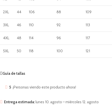
2XL
44
106
88
109
3XL
46
110
92
113
4XL
48
114
96
117
5XL
50
118
100
121
Guía de tallas
5
¡Personas viendo este producto ahora!
Entrega estimada:
lunes 10. agosto – miércoles 12. agosto