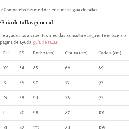
✔Comprueba tus medidas en nuestra guía de tallas
Guía de tallas general
Te ayudamos a saber tus medidas, consulta el siguiente enlace a la
página de ayuda
'guía de tallas'
EU
ES
Pecho (cm)
Cintura (cm)
Cadera (cm)
XS
34
85
68
89
S
36
90
72
93
M
38
94
76
97
L
40
98
80
101
XL
42
102
84
105