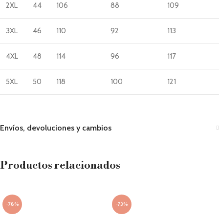
2XL
44
106
88
109
3XL
46
110
92
113
4XL
48
114
96
117
5XL
50
118
100
121
Envíos, devoluciones y cambios
Productos relacionados
-78%
-73%