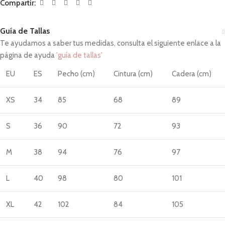
Compartir:
Guía de Tallas
Te ayudamos a saber tus medidas, consulta el siguiente enlace a la
página de ayuda
'guía de tallas'
EU
ES
Pecho (cm)
Cintura (cm)
Cadera (cm)
XS
34
85
68
89
S
36
90
72
93
M
38
94
76
97
L
40
98
80
101
XL
42
102
84
105