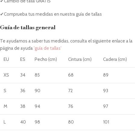
✔Cambio de talla GRATIS
✔Comprueba tus medidas en nuestra guía de tallas
Guía de tallas general
Te ayudamos a saber tus medidas, consulta el siguiente enlace a la
página de ayuda
'guía de tallas'
EU
ES
Pecho (cm)
Cintura (cm)
Cadera (cm)
XS
34
85
68
89
S
36
90
72
93
M
38
94
76
97
L
40
98
80
101