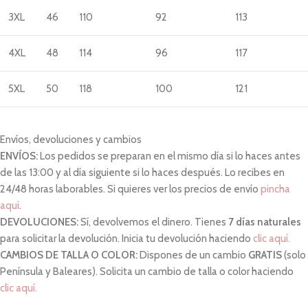
3XL
46
110
92
113
4XL
48
114
96
117
5XL
50
118
100
121
Envíos, devoluciones y cambios
ENVÍOS:
Los pedidos se preparan en el mismo día si lo haces antes
de las 13:00 y al día siguiente si lo haces después. Lo recibes en
24/48 horas laborables. Si quieres ver los precios de envío
pincha
aquí
.
DEVOLUCIONES:
Sí, devolvemos el dinero. Tienes
7 días naturales
para solicitar la devolución. Inicia tu devolución haciendo
clic aquí.
CAMBIOS DE TALLA O COLOR:
Dispones de un cambio
GRATIS
(solo
Península y Baleares). Solicita un cambio de talla o color haciendo
clic aquí.