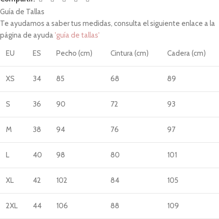
Guía de Tallas
Te ayudamos a saber tus medidas, consulta el siguiente enlace a la
página de ayuda
'guía de tallas'
EU
ES
Pecho (cm)
Cintura (cm)
Cadera (cm)
XS
34
85
68
89
S
36
90
72
93
M
38
94
76
97
L
40
98
80
101
XL
42
102
84
105
2XL
44
106
88
109