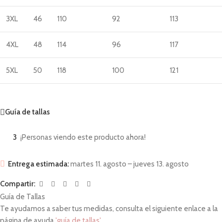
3XL
46
110
92
113
4XL
48
114
96
117
5XL
50
118
100
121
Guía de tallas
3
¡Personas viendo este producto ahora!
Entrega estimada:
martes 11. agosto – jueves 13. agosto
Compartir:
Guía de Tallas
Te ayudamos a saber tus medidas, consulta el siguiente enlace a la
página de ayuda
'guía de tallas'