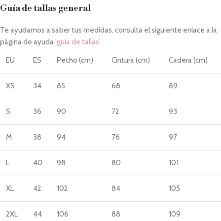
Guía de tallas general
Te ayudamos a saber tus medidas, consulta el siguiente enlace a la
página de ayuda
'guía de tallas'
EU
ES
Pecho (cm)
Cintura (cm)
Cadera (cm)
XS
34
85
68
89
S
36
90
72
93
M
38
94
76
97
L
40
98
80
101
XL
42
102
84
105
2XL
44
106
88
109