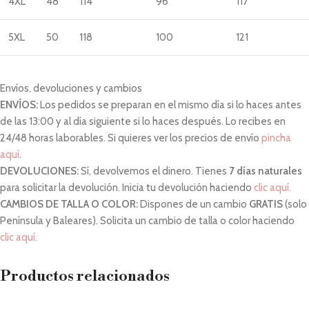
4XL
48
114
96
117
5XL
50
118
100
121
Envíos, devoluciones y cambios
ENVÍOS:
Los pedidos se preparan en el mismo día si lo haces antes
de las 13:00 y al día siguiente si lo haces después. Lo recibes en
24/48 horas laborables. Si quieres ver los precios de envío
pincha
aquí
.
DEVOLUCIONES:
Sí, devolvemos el dinero. Tienes
7 días naturales
para solicitar la devolución. Inicia tu devolución haciendo
clic aquí.
CAMBIOS DE TALLA O COLOR:
Dispones de un cambio
GRATIS
(solo
Península y Baleares). Solicita un cambio de talla o color haciendo
clic aquí.
Productos relacionados