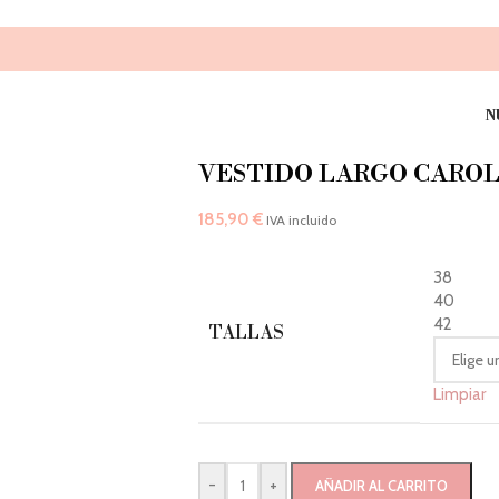
N
VESTIDO LARGO CAROL
185,90
€
IVA incluido
38
40
42
TALLAS
Limpiar
-
+
AÑADIR AL CARRITO