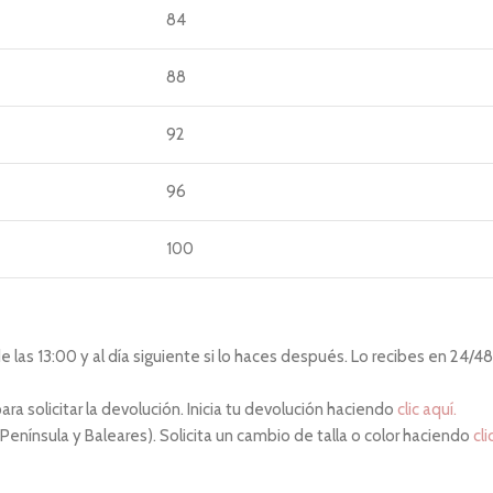
84
88
92
96
100
las 13:00 y al día siguiente si lo haces después. Lo recibes en 24/48 
ara solicitar la devolución. Inicia tu devolución haciendo
clic aquí.
 Península y Baleares). Solicita un cambio de talla o color haciendo
cli