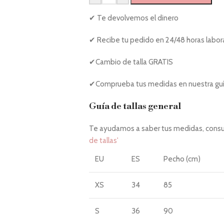
✔ Te devolvemos el dinero
✔ Recibe tu pedido en 24/48 horas labor
✔Cambio de talla GRATIS
✔Comprueba tus medidas en nuestra guía
Guía de tallas general
Te ayudamos a saber tus medidas, consul
de tallas'
EU
ES
Pecho (cm)
XS
34
85
S
36
90