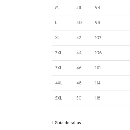
M
38
94
L
40
98
XL
42
102
2XL
44
106
3XL
46
110
4XL
48
114
5XL
50
118
Guía de tallas