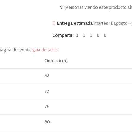
9
¡Personas viendo este producto ah
Entrega estimada:
martes 11. agosto – 
Compartir:
 página de ayuda
'guía de tallas'
Cintura (cm)
68
72
76
80