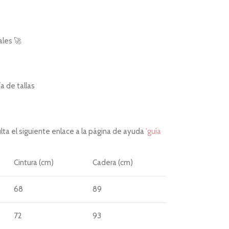
ales 🚀
 de tallas
ta el siguiente enlace a la página de ayuda
'guía
Cintura (cm)
Cadera (cm)
68
89
72
93