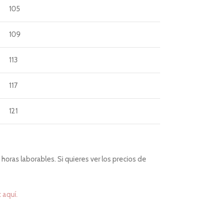
105
109
113
117
121
horas laborables. Si quieres ver los precios de
c aquí.