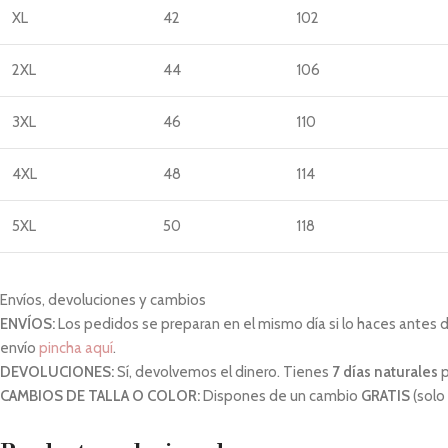
XL
42
102
2XL
44
106
3XL
46
110
4XL
48
114
5XL
50
118
Envíos, devoluciones y cambios
ENVÍOS:
Los pedidos se preparan en el mismo día si lo haces antes de 
envío
pincha aquí
.
DEVOLUCIONES:
Sí, devolvemos el dinero. Tienes
7 días naturales
p
CAMBIOS DE TALLA O COLOR:
Dispones de un cambio
GRATIS
(solo