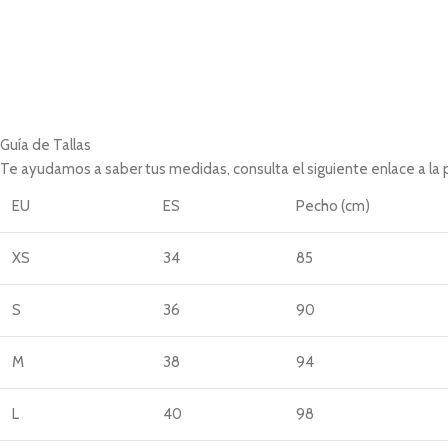
Guía de Tallas
Te ayudamos a saber tus medidas, consulta el siguiente enlace a la
EU
ES
Pecho (cm)
XS
34
85
S
36
90
M
38
94
L
40
98