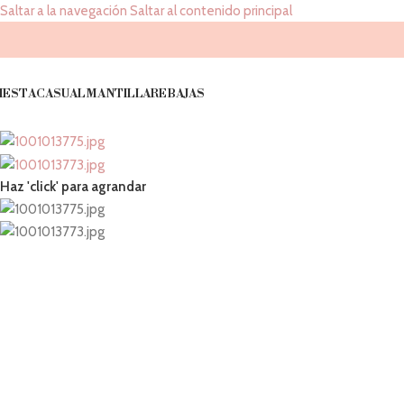
Saltar a la navegación
Saltar al contenido principal
IESTA
CASUAL
MANTILLA
REBAJAS
Haz 'click' para agrandar