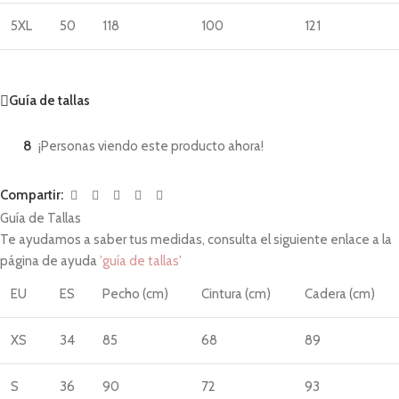
5XL
50
118
100
121
Guía de tallas
8
¡Personas viendo este producto ahora!
Compartir:
Guía de Tallas
Te ayudamos a saber tus medidas, consulta el siguiente enlace a la
página de ayuda
'guía de tallas'
EU
ES
Pecho (cm)
Cintura (cm)
Cadera (cm)
XS
34
85
68
89
S
36
90
72
93