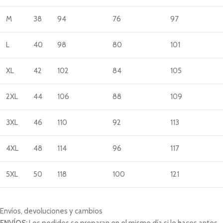
M
38
94
76
97
L
40
98
80
101
XL
42
102
84
105
2XL
44
106
88
109
3XL
46
110
92
113
4XL
48
114
96
117
5XL
50
118
100
121
Envíos, devoluciones y cambios
ENVÍOS:
Los pedidos se preparan en el mismo día si lo haces antes