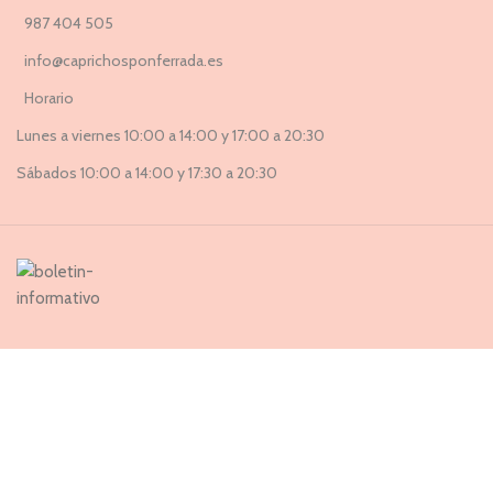
987 404 505
info@caprichosponferrada.es
Horario
Lunes a viernes 10:00 a 14:00 y 17:00 a 20:30
Sábados 10:00 a 14:00 y 17:30 a 20:30
Suscríbete a nuestra Newsletter ahora
Entérate de todas las novedades, nuevas colecciones, ventas
privadas y rebajas exclusivas