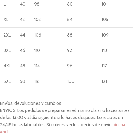
L
40
98
80
101
XL
42
102
84
105
2XL
44
106
88
109
3XL
46
110
92
113
4XL
48
114
96
117
5XL
50
118
100
121
Envíos, devoluciones y cambios
ENVÍOS:
Los pedidos se preparan en el mismo día si lo haces antes
de las 13:00 y al día siguiente si lo haces después. Lo recibes en
24/48 horas laborables. Si quieres ver los precios de envío
pincha
aquí
.