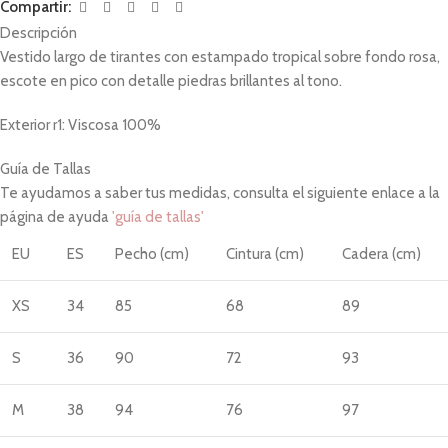
Compartir:
Descripción
Vestido largo de tirantes con estampado tropical sobre fondo rosa,
escote en pico con detalle piedras brillantes al tono.
Exterior r1: Viscosa 100%
Guía de Tallas
Te ayudamos a saber tus medidas, consulta el siguiente enlace a la
página de ayuda
'guía de tallas'
EU
ES
Pecho (cm)
Cintura (cm)
Cadera (cm)
XS
34
85
68
89
S
36
90
72
93
M
38
94
76
97