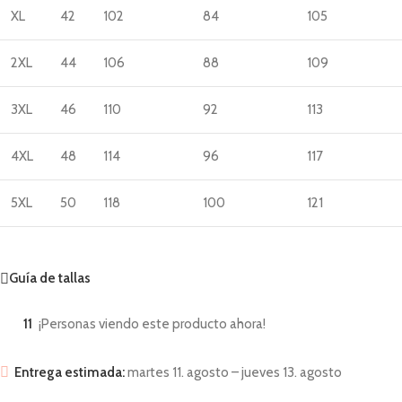
XL
42
102
84
105
2XL
44
106
88
109
3XL
46
110
92
113
4XL
48
114
96
117
5XL
50
118
100
121
Guía de tallas
11
¡Personas viendo este producto ahora!
Entrega estimada:
martes 11. agosto – jueves 13. agosto