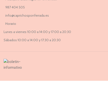
987 404 505
info@caprichosponferrada.es
Horario
Lunes a viernes 10:00 a 14:00 y 17:00 a 20:30
Sábados 10:00 a 14:00 y 17:30 a 20:30
Suscríbete a nuestra Newsletter ahora
Entérate de todas las novedades, nuevas colecciones, ventas
privadas y rebajas exclusivas