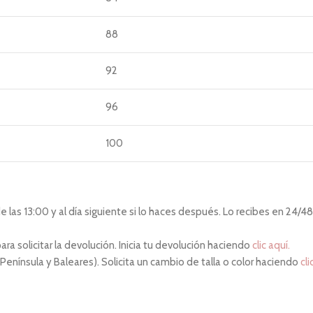
88
92
96
100
las 13:00 y al día siguiente si lo haces después. Lo recibes en 24/48 
ara solicitar la devolución. Inicia tu devolución haciendo
clic aquí.
 Península y Baleares). Solicita un cambio de talla o color haciendo
cli