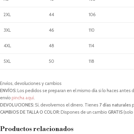
2XL
44
106
3XL
46
110
4XL
48
114
5XL
50
118
Envíos, devoluciones y cambios
ENVÍOS:
Los pedidos se preparan en el mismo día si lo haces antes de 
envío
pincha aquí
.
DEVOLUCIONES:
Sí, devolvemos el dinero. Tienes
7 días naturales
p
CAMBIOS DE TALLA O COLOR:
Dispones de un cambio
GRATIS
(solo
Productos relacionados