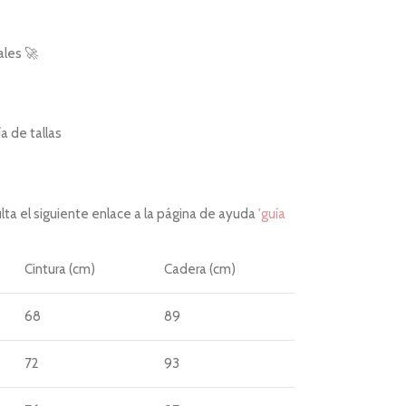
ales 🚀
 de tallas
ta el siguiente enlace a la página de ayuda
'guía
Cintura (cm)
Cadera (cm)
68
89
72
93