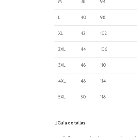
M
38
94
L
40
98
XL
42
102
2XL
44
106
3XL
46
110
4XL
48
114
5XL
50
118
Guía de tallas