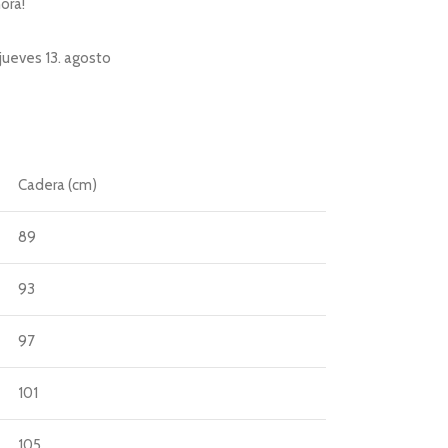
ora!
jueves 13. agosto
Cadera (cm)
89
93
97
101
105