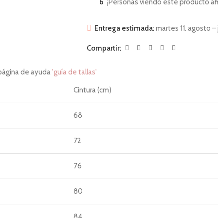
6
¡Personas viendo este producto ah
Entrega estimada:
martes 11. agosto – 
Compartir:
 página de ayuda
'guía de tallas'
Cintura (cm)
68
72
76
80
84