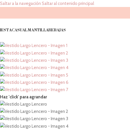
Saltar a la navegación
Saltar al contenido principal
IESTA
CASUAL
MANTILLA
REBAJAS
Haz 'click' para agrandar