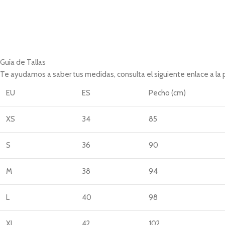
Guía de Tallas
Te ayudamos a saber tus medidas, consulta el siguiente enlace a la
EU
ES
Pecho (cm)
XS
34
85
S
36
90
M
38
94
L
40
98
XL
42
102