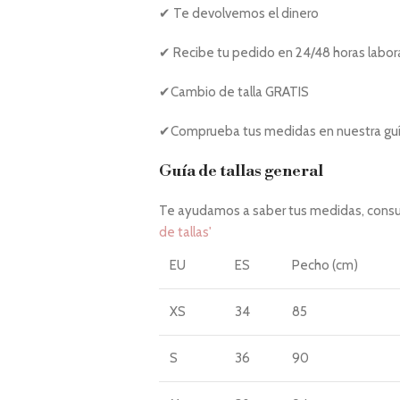
✔ Te devolvemos el dinero
✔ Recibe tu pedido en 24/48 horas labor
✔Cambio de talla GRATIS
✔Comprueba tus medidas en nuestra guía
Guía de tallas general
Te ayudamos a saber tus medidas, consul
de tallas'
EU
ES
Pecho (cm)
XS
34
85
S
36
90