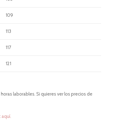
109
113
117
121
horas laborables. Si quieres ver los precios de
c aquí.