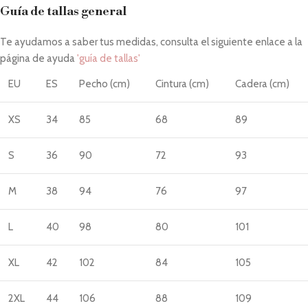
Guía de tallas general
Te ayudamos a saber tus medidas, consulta el siguiente enlace a la
página de ayuda
'guía de tallas'
EU
ES
Pecho (cm)
Cintura (cm)
Cadera (cm)
XS
34
85
68
89
S
36
90
72
93
M
38
94
76
97
L
40
98
80
101
XL
42
102
84
105
2XL
44
106
88
109