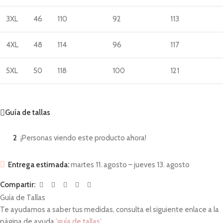
3XL
46
110
92
113
4XL
48
114
96
117
5XL
50
118
100
121
Guía de tallas
2
¡Personas viendo este producto ahora!
Entrega estimada:
martes 11. agosto – jueves 13. agosto
Compartir:
Guía de Tallas
Te ayudamos a saber tus medidas, consulta el siguiente enlace a la
página de ayuda
'guía de tallas'