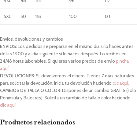
4XL
48
114
96
117
5XL
50
118
100
121
Envíos, devoluciones y cambios
ENVÍOS:
Los pedidos se preparan en el mismo día si lo haces antes
de las 13:00 y al día siguiente si lo haces después. Lo recibes en
24/48 horas laborables. Si quieres ver los precios de envío
pincha
aquí
.
DEVOLUCIONES:
Sí, devolvemos el dinero. Tienes
7 días naturales
para solicitar la devolución. Inicia tu devolución haciendo
clic aquí.
CAMBIOS DE TALLA O COLOR:
Dispones de un cambio
GRATIS
(solo
Península y Baleares). Solicita un cambio de talla o color haciendo
clic aquí.
Productos relacionados