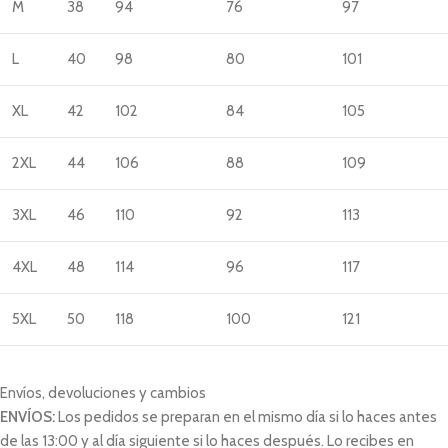
M
38
94
76
97
L
40
98
80
101
XL
42
102
84
105
2XL
44
106
88
109
3XL
46
110
92
113
4XL
48
114
96
117
5XL
50
118
100
121
Envíos, devoluciones y cambios
ENVÍOS:
Los pedidos se preparan en el mismo día si lo haces antes
de las 13:00 y al día siguiente si lo haces después. Lo recibes en