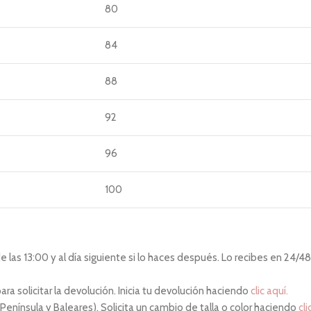
80
84
88
92
96
100
las 13:00 y al día siguiente si lo haces después. Lo recibes en 24/48 
ara solicitar la devolución. Inicia tu devolución haciendo
clic aquí.
 Península y Baleares). Solicita un cambio de talla o color haciendo
cli