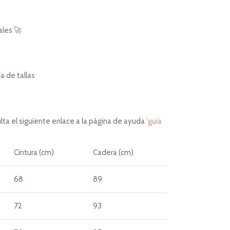
ales 🚀
 de tallas
ta el siguiente enlace a la página de ayuda
'guía
Cintura (cm)
Cadera (cm)
68
89
72
93