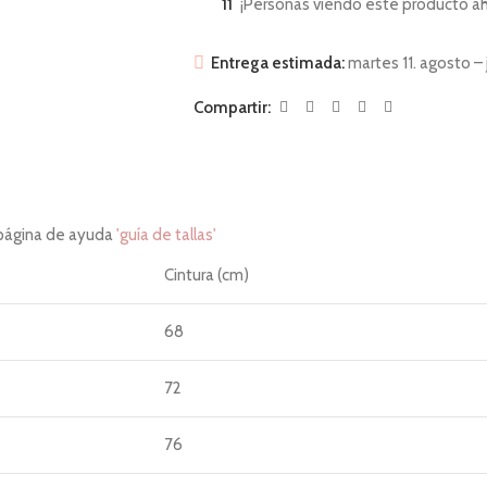
11
¡Personas viendo este producto ah
Entrega estimada:
martes 11. agosto – 
Compartir:
 página de ayuda
'guía de tallas'
Cintura (cm)
68
72
76