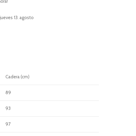
ora!
jueves 13. agosto
Cadera (cm)
89
93
97