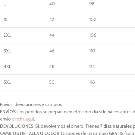
L
40
98
XL
42
102
2XL
44
106
3XL
46
110
4XL
48
114
5XL
50
118
Envíos, devoluciones y cambios
ENVÍOS:
Los pedidos se preparan en el mismo día si lo haces antes de 
envío
pincha aquí
.
DEVOLUCIONES:
Sí, devolvemos el dinero. Tienes
7 días naturales
p
CAMBIOS DE TALLA O COLOR:
Dispones de un cambio
GRATIS
(solo