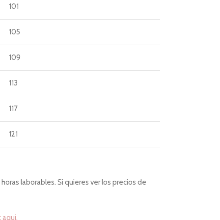
101
105
109
113
117
121
horas laborables. Si quieres ver los precios de
c aquí.