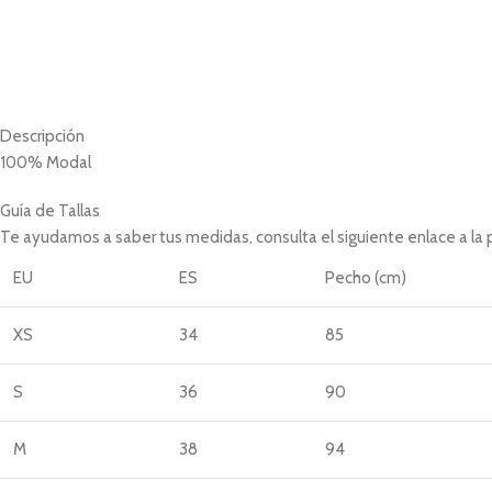
Descripción
100% Modal
Guía de Tallas
Te ayudamos a saber tus medidas, consulta el siguiente enlace a la
EU
ES
Pecho (cm)
XS
34
85
S
36
90
M
38
94