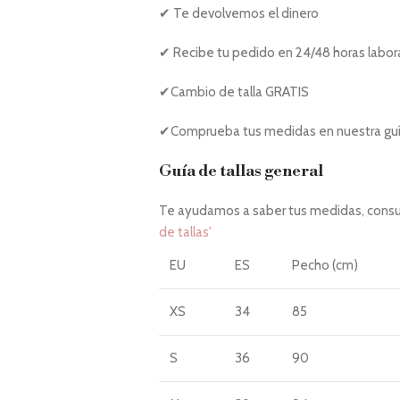
✔ Te devolvemos el dinero
✔ Recibe tu pedido en 24/48 horas labor
✔Cambio de talla GRATIS
✔Comprueba tus medidas en nuestra guía
Guía de tallas general
Te ayudamos a saber tus medidas, consul
de tallas'
EU
ES
Pecho (cm)
XS
34
85
S
36
90