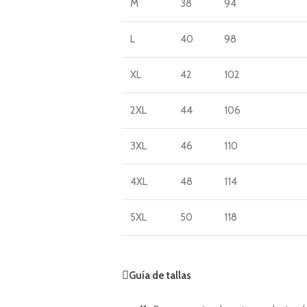
M
38
94
L
40
98
XL
42
102
2XL
44
106
3XL
46
110
4XL
48
114
5XL
50
118
Guía de tallas