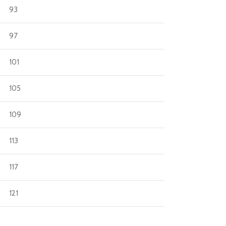
93
97
101
105
109
113
117
121