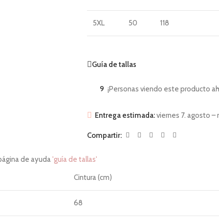
5XL
50
118
Guía de tallas
9
¡Personas viendo este producto ah
Entrega estimada:
viernes 7. agosto – 
Compartir:
 página de ayuda
'guía de tallas'
Cintura (cm)
68