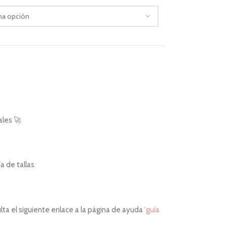
ales 🚀
 de tallas
ta el siguiente enlace a la página de ayuda
'guía