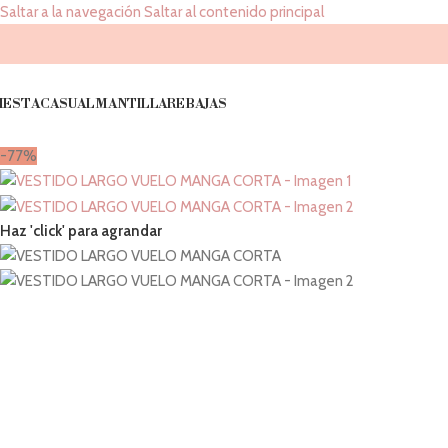
Saltar a la navegación
Saltar al contenido principal
IESTA
CASUAL
MANTILLA
REBAJAS
-77%
Haz 'click' para agrandar