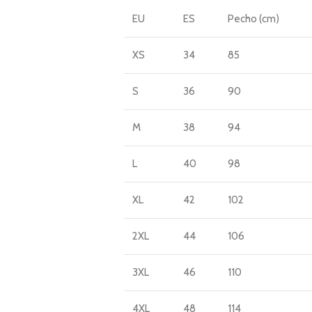
EU
ES
Pecho (cm)
XS
34
85
S
36
90
M
38
94
L
40
98
XL
42
102
2XL
44
106
3XL
46
110
4XL
48
114