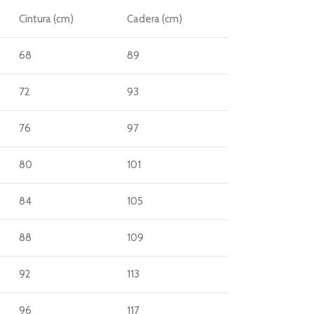
Cintura (cm)
Cadera (cm)
68
89
72
93
76
97
80
101
84
105
88
109
92
113
96
117