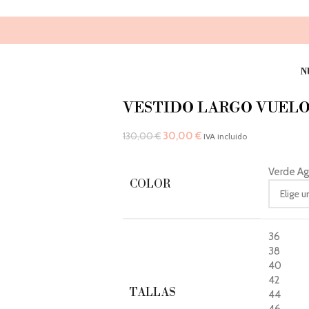
N
VESTIDO LARGO VUEL
30,00
€
130,00
€
IVA incluido
Verde A
COLOR
36
38
40
42
TALLAS
44