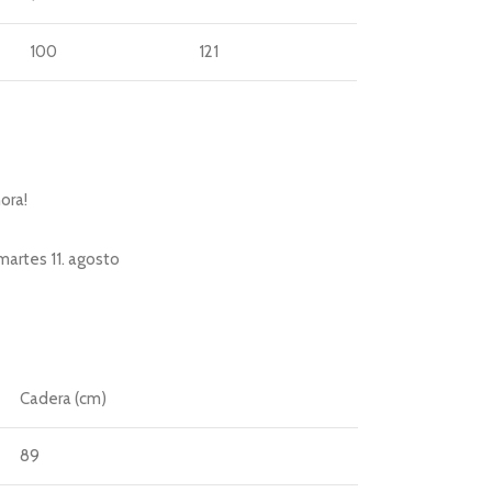
100
121
ora!
martes 11. agosto
Cadera (cm)
89