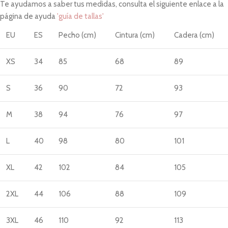
Te ayudamos a saber tus medidas, consulta el siguiente enlace a la
página de ayuda
'guía de tallas'
EU
ES
Pecho (cm)
Cintura (cm)
Cadera (cm)
XS
34
85
68
89
S
36
90
72
93
M
38
94
76
97
L
40
98
80
101
XL
42
102
84
105
2XL
44
106
88
109
3XL
46
110
92
113