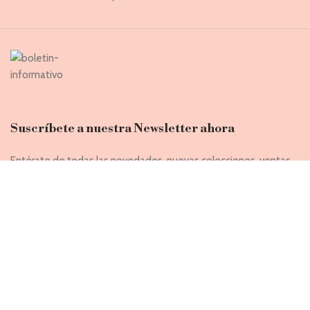
Suscríbete a nuestra Newsletter ahora
Entérate de todas las novedades, nuevas colecciones, ventas
privadas y rebajas exclusivas
Introduce tu correo electrónico