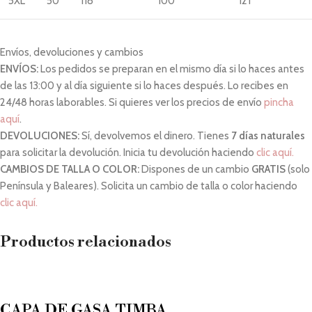
5XL
50
118
100
121
Envíos, devoluciones y cambios
ENVÍOS:
Los pedidos se preparan en el mismo día si lo haces antes
de las 13:00 y al día siguiente si lo haces después. Lo recibes en
24/48 horas laborables. Si quieres ver los precios de envío
pincha
aquí
.
DEVOLUCIONES:
Sí, devolvemos el dinero. Tienes
7 días naturales
para solicitar la devolución. Inicia tu devolución haciendo
clic aquí.
CAMBIOS DE TALLA O COLOR:
Dispones de un cambio
GRATIS
(solo
Península y Baleares). Solicita un cambio de talla o color haciendo
clic aquí.
Productos relacionados
CAPA DE GASA TIMBA