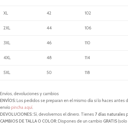
XL
42
102
2XL
44
106
3XL
46
110
4XL
48
114
5XL
50
118
Envíos, devoluciones y cambios
ENVÍOS:
Los pedidos se preparan en el mismo día si lo haces antes de 
envío
pincha aquí
.
DEVOLUCIONES:
Sí, devolvemos el dinero. Tienes
7 días naturales
p
CAMBIOS DE TALLA O COLOR:
Dispones de un cambio
GRATIS
(solo