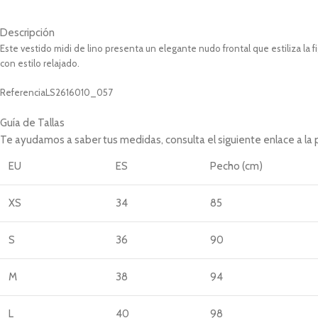
Descripción
Este vestido midi de lino presenta un elegante nudo frontal que estiliza l
con estilo relajado.
Referencia
LS2616010_057
Guía de Tallas
Te ayudamos a saber tus medidas, consulta el siguiente enlace a la
EU
ES
Pecho (cm)
XS
34
85
S
36
90
M
38
94
L
40
98