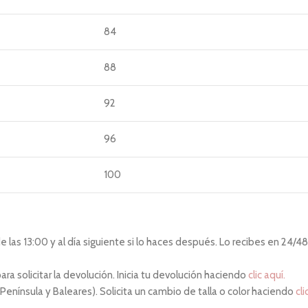
84
88
92
96
100
las 13:00 y al día siguiente si lo haces después. Lo recibes en 24/48 
ara solicitar la devolución. Inicia tu devolución haciendo
clic aquí.
 Península y Baleares). Solicita un cambio de talla o color haciendo
cli