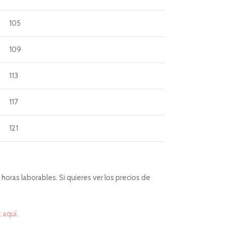
105
109
113
117
121
horas laborables. Si quieres ver los precios de
c aquí.