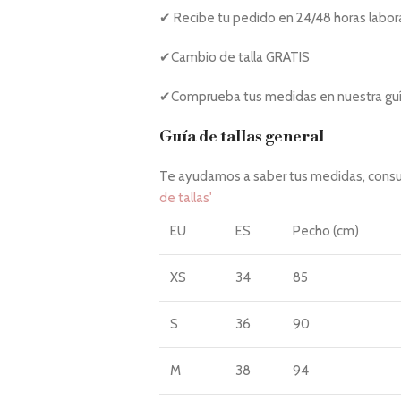
✔ Recibe tu pedido en 24/48 horas labor
✔Cambio de talla GRATIS
✔Comprueba tus medidas en nuestra guía
Guía de tallas general
Te ayudamos a saber tus medidas, consul
de tallas'
EU
ES
Pecho (cm)
XS
34
85
S
36
90
M
38
94