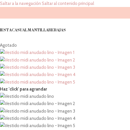
Saltar a la navegación
Saltar al contenido principal
IESTA
CASUAL
MANTILLA
REBAJAS
Agotado
Haz 'click' para agrandar