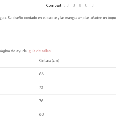
Compartir:
a figura. Su diseño bordado en el escote y las mangas amplias añaden un toq
 página de ayuda
'guía de tallas'
Cintura (cm)
68
72
76
80