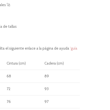
ales 🚀
 de tallas
ta el siguiente enlace a la página de ayuda
'guía
Cintura (cm)
Cadera (cm)
68
89
72
93
76
97