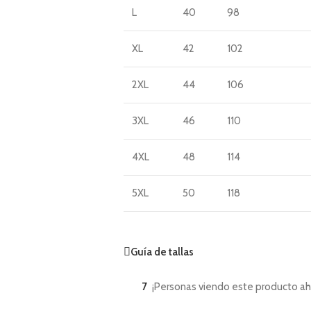
L
40
98
XL
42
102
2XL
44
106
3XL
46
110
4XL
48
114
5XL
50
118
Guía de tallas
7
¡Personas viendo este producto ah