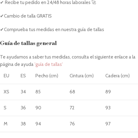
✔ Recibe tu pedido en 24/48 horas laborales 🚀
✔Cambio de talla GRATIS
✔Comprueba tus medidas en nuestra guía de tallas
Guía de tallas general
Te ayudamos a saber tus medidas, consulta el siguiente enlace a la
página de ayuda
'guía de tallas'
EU
ES
Pecho (cm)
Cintura (cm)
Cadera (cm)
XS
34
85
68
89
S
36
90
72
93
M
38
94
76
97