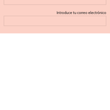
Introduce tu correo electrónico
He leido y acepto la 'Política de privacidad'
CAPRICHOS
PONFERRADA 2021
Métodos de pago aceptados
Buscar