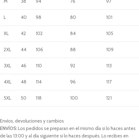
M
38
94
76
97
L
40
98
80
101
XL
42
102
84
105
2XL
44
106
88
109
3XL
46
110
92
113
4XL
48
114
96
117
5XL
50
118
100
121
Envíos, devoluciones y cambios
ENVÍOS:
Los pedidos se preparan en el mismo día si lo haces antes
de las 13:00 y al día siguiente si lo haces después. Lo recibes en