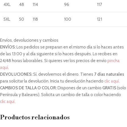
4XL
48
114
96
117
5XL
50
118
100
121
Envíos, devoluciones y cambios
ENVÍOS:
Los pedidos se preparan en el mismo día si lo haces antes
de las 13:00 y al día siguiente si lo haces después. Lo recibes en
24/48 horas laborables. Si quieres ver los precios de envío
pincha
aquí
.
DEVOLUCIONES:
Sí, devolvemos el dinero. Tienes
7 días naturales
para solicitar la devolución. Inicia tu devolución haciendo
clic aquí.
CAMBIOS DE TALLA O COLOR:
Dispones de un cambio
GRATIS
(solo
Península y Baleares). Solicita un cambio de talla o color haciendo
clic aquí.
Productos relacionados