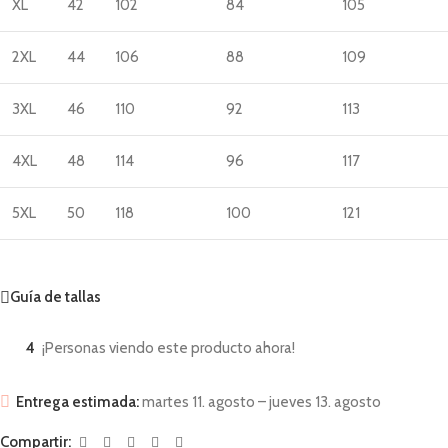
XL
42
102
84
105
2XL
44
106
88
109
3XL
46
110
92
113
4XL
48
114
96
117
5XL
50
118
100
121
Guía de tallas
4
¡Personas viendo este producto ahora!
Entrega estimada:
martes 11. agosto – jueves 13. agosto
Compartir: