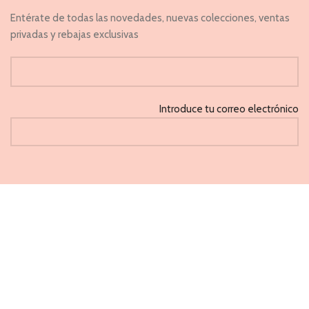
Entérate de todas las novedades, nuevas colecciones, ventas
privadas y rebajas exclusivas
Introduce tu correo electrónico
He leido y acepto la 'Política de privacidad'
CAPRICHOS
PONFERRADA 2021
Métodos de pago aceptados