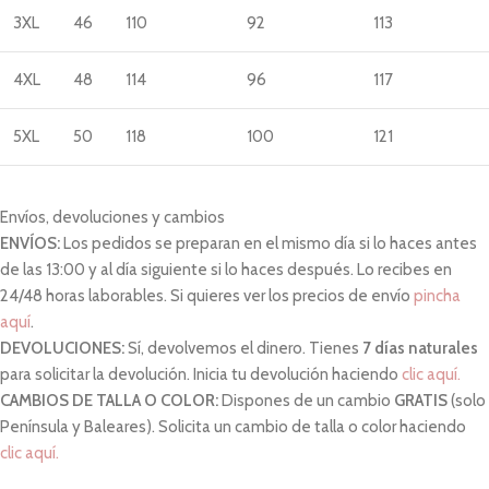
3XL
46
110
92
113
4XL
48
114
96
117
5XL
50
118
100
121
Envíos, devoluciones y cambios
ENVÍOS:
Los pedidos se preparan en el mismo día si lo haces antes
de las 13:00 y al día siguiente si lo haces después. Lo recibes en
24/48 horas laborables. Si quieres ver los precios de envío
pincha
aquí
.
DEVOLUCIONES:
Sí, devolvemos el dinero. Tienes
7 días naturales
para solicitar la devolución. Inicia tu devolución haciendo
clic aquí.
CAMBIOS DE TALLA O COLOR:
Dispones de un cambio
GRATIS
(solo
Península y Baleares). Solicita un cambio de talla o color haciendo
clic aquí.