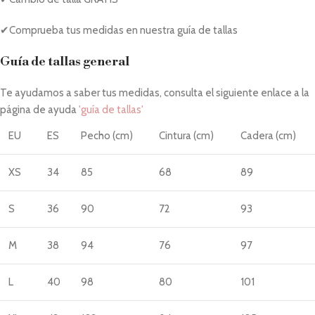
✔Comprueba tus medidas en nuestra guía de tallas
Guía de tallas general
Te ayudamos a saber tus medidas, consulta el siguiente enlace a la
página de ayuda
'guía de tallas'
EU
ES
Pecho (cm)
Cintura (cm)
Cadera (cm)
XS
34
85
68
89
S
36
90
72
93
M
38
94
76
97
L
40
98
80
101