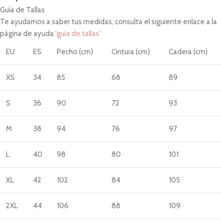
Guía de Tallas
Te ayudamos a saber tus medidas, consulta el siguiente enlace a la
página de ayuda
'guía de tallas'
EU
ES
Pecho (cm)
Cintura (cm)
Cadera (cm)
XS
34
85
68
89
S
36
90
72
93
M
38
94
76
97
L
40
98
80
101
XL
42
102
84
105
2XL
44
106
88
109