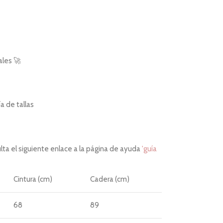
ales 🚀
 de tallas
ta el siguiente enlace a la página de ayuda
'guía
Cintura (cm)
Cadera (cm)
68
89