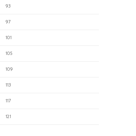
93
97
101
105
109
113
117
121