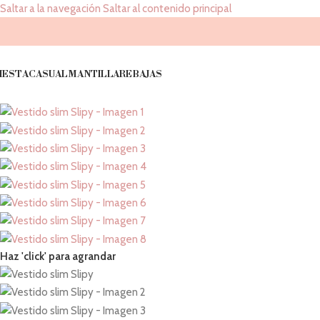
Saltar a la navegación
Saltar al contenido principal
IESTA
CASUAL
MANTILLA
REBAJAS
Haz 'click' para agrandar