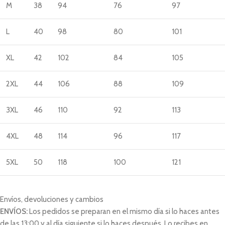
M
38
94
76
97
L
40
98
80
101
XL
42
102
84
105
2XL
44
106
88
109
3XL
46
110
92
113
4XL
48
114
96
117
5XL
50
118
100
121
Envíos, devoluciones y cambios
ENVÍOS:
Los pedidos se preparan en el mismo día si lo haces antes
de las 13:00 y al día siguiente si lo haces después. Lo recibes en