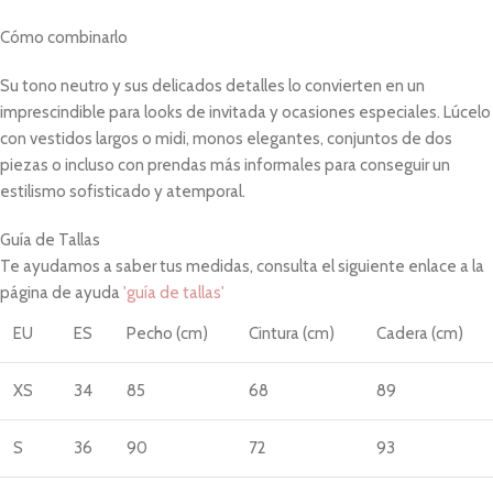
Cómo combinarlo
Su tono neutro y sus delicados detalles lo convierten en un
imprescindible para looks de invitada y ocasiones especiales. Lúcelo
con vestidos largos o midi, monos elegantes, conjuntos de dos
piezas o incluso con prendas más informales para conseguir un
estilismo sofisticado y atemporal.
Guía de Tallas
Te ayudamos a saber tus medidas, consulta el siguiente enlace a la
página de ayuda
'guía de tallas'
EU
ES
Pecho (cm)
Cintura (cm)
Cadera (cm)
XS
34
85
68
89
S
36
90
72
93