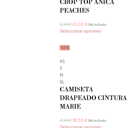
CROP TOP ANICA
PEACHES
10,00
€
12,99
€
IVA incluido
Seleccionar opciones
-18%
XS
S
M
XL
CAMISETA
DRAPEADO CINTURA
MARIE
18,00
€
21,99
€
IVA incluido
Seleccionar opciones