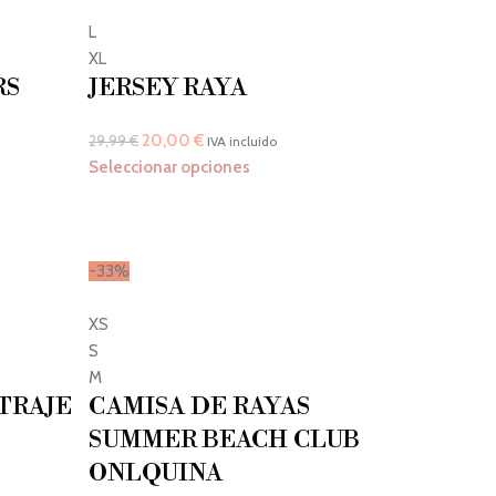
L
XL
RS
JERSEY RAYA
20,00
€
29,99
€
IVA incluido
Seleccionar opciones
-33%
XS
S
M
TRAJE
CAMISA DE RAYAS
SUMMER BEACH CLUB
ONLQUINA