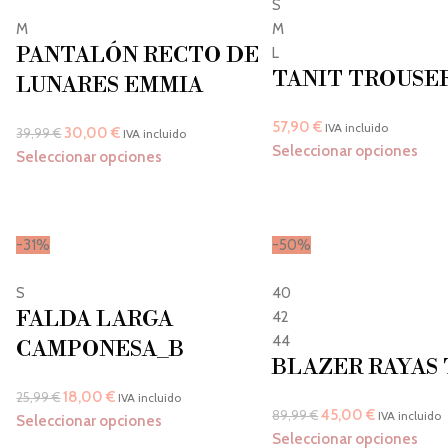
S
M
M
PANTALÓN RECTO DE
L
TANIT TROUSE
LUNARES EMMIA
57,90
€
IVA incluido
30,00
€
39,99
€
IVA incluido
Seleccionar opciones
Seleccionar opciones
-31%
-50%
S
40
FALDA LARGA
42
44
CAMPONESA_B
BLAZER RAYAS 
18,00
€
25,99
€
IVA incluido
45,00
€
89,99
€
IVA incluido
Seleccionar opciones
Seleccionar opciones