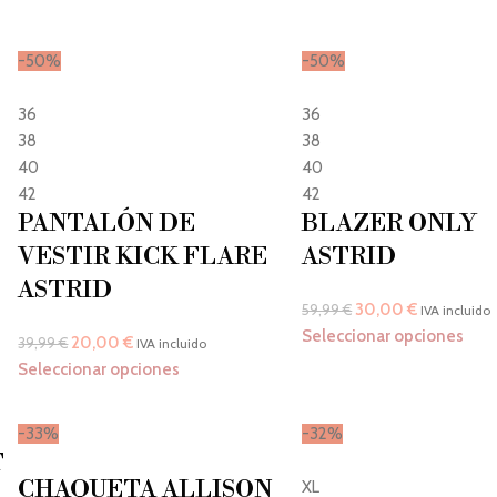
-50%
-50%
36
36
38
38
40
40
42
42
PANTALÓN DE
BLAZER ONLY
VESTIR KICK FLARE
ASTRID
ASTRID
30,00
€
59,99
€
IVA incluido
Seleccionar opciones
20,00
€
39,99
€
IVA incluido
Seleccionar opciones
-33%
-32%
T
CHAQUETA ALLISON
XL