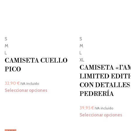
S
S
M
M
L
L
CAMISETA CUELLO
XL
CAMISETA «I’A
PICO
LIMITED EDIT
32,90
€
IVA incluido
CON DETALLES
Seleccionar opciones
PEDRERÍA
39,95
€
IVA incluido
Seleccionar opciones