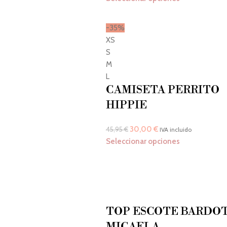
-35%
XS
S
M
L
CAMISETA PERRITO
HIPPIE
30,00
€
45,95
€
IVA incluido
Seleccionar opciones
TOP ESCOTE BARDO
MICAELA