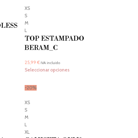
XS
S
M
DLESS
L
TOP ESTAMPADO
BERAM_C
25,99
€
IVA incluido
Seleccionar opciones
-20%
XS
S
M
L
XL