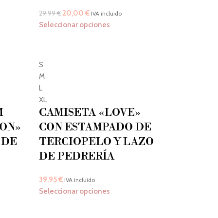
20,00
€
29,99
€
IVA incluido
Seleccionar opciones
S
M
L
XL
M
CAMISETA «LOVE»
ION»
CON ESTAMPADO DE
 DE
TERCIOPELO Y LAZO
DE PEDRERÍA
39,95
€
IVA incluido
Seleccionar opciones