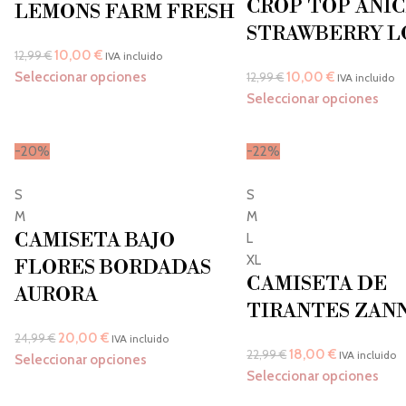
CROP TOP ANI
LEMONS FARM FRESH
STRAWBERRY L
10,00
€
12,99
€
IVA incluido
Seleccionar opciones
10,00
€
12,99
€
IVA incluido
Seleccionar opciones
-20%
-22%
S
S
M
M
CAMISETA BAJO
L
XL
FLORES BORDADAS
CAMISETA DE
AURORA
TIRANTES ZAN
20,00
€
24,99
€
IVA incluido
18,00
€
22,99
€
IVA incluido
Seleccionar opciones
Seleccionar opciones