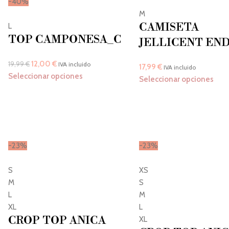
-40%
M
CAMISETA
L
TOP CAMPONESA_C
JELLICENT EN
12,00
€
19,99
€
IVA incluido
17,99
€
IVA incluido
Seleccionar opciones
Seleccionar opciones
-23%
-23%
S
XS
M
S
L
M
XL
L
CROP TOP ANICA
XL