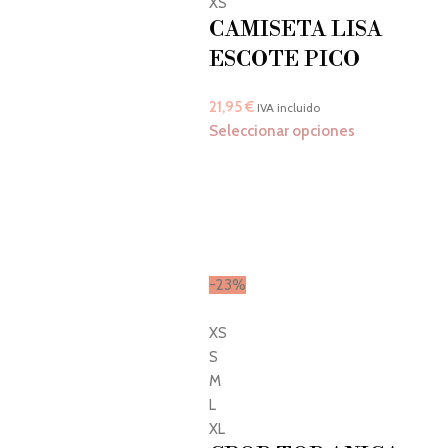
XS
CAMISETA LISA
ESCOTE PICO
21,95
€
IVA incluido
Seleccionar opciones
-23%
XS
S
M
L
XL