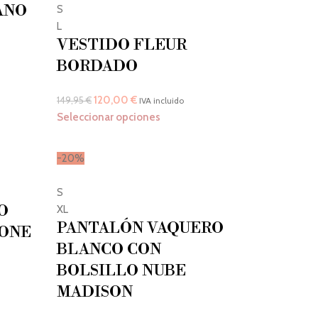
ANO
S
L
D
VESTIDO FLEUR
BORDADO
120,00
€
149,95
€
IVA incluido
Seleccionar opciones
-20%
S
O
XL
PANTALÓN VAQUERO
IONE
BLANCO CON
BOLSILLO NUBE
MADISON