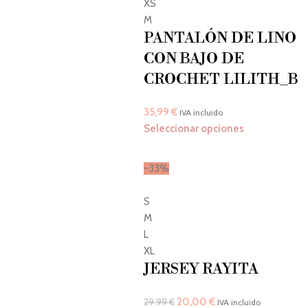
XS
M
PANTALÓN DE LINO
CON BAJO DE
CROCHET LILITH_B
35,99
€
IVA incluido
Seleccionar opciones
-33%
S
M
L
XL
JERSEY RAYITA
20,00
€
29,99
€
IVA incluido