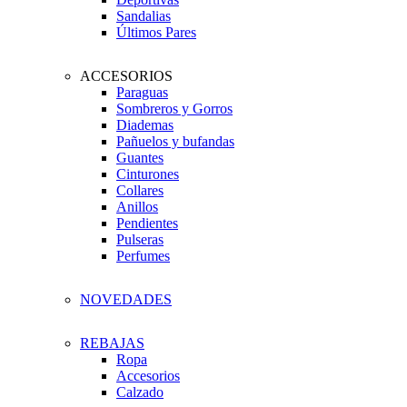
Sandalias
Últimos Pares
ACCESORIOS
Paraguas
Sombreros y Gorros
Diademas
Pañuelos y bufandas
Guantes
Cinturones
Collares
Anillos
Pendientes
Pulseras
Perfumes
NOVEDADES
REBAJAS
Ropa
Accesorios
Calzado