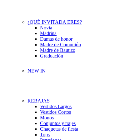
¿QUÉ INVITADA ERES?
Novia
Madrina
Damas de honor
Madre de Comunión
Madre de Bautizo
Graduación
NEW IN
REBAJAS
Vestidos Largos
Vestidos Cortos
Monos
Conjuntos y trajes
Chaquetas de fiesta
Tops