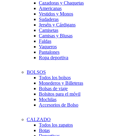
Cazadoras y Chaquetas
Americanas
Vestidos y Monos
Sudaderas
Jerséis y Cárdigans
Camisetas
Camisas y Blusas
Faldas
Vaqueros
Pantalones
Ropa deportiva
BOLSOS
Todos los bolsos
Monederos y Billeteras
Bolsas de viaje
Bolsitos para el móvil
Mochilas
Accesorios de Bolso
CALZADO
Todos los zapatos
Botas
Deportivas