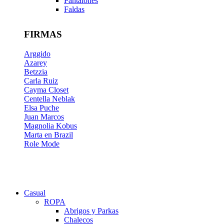
Pantalones
Faldas
FIRMAS
Arggido
Azarey
Betzzia
Carla Ruiz
Cayma Closet
Centella Neblak
Elsa Puche
Juan Marcos
Magnolia Kobus
Marta en Brazil
Role Mode
Casual
ROPA
Abrigos y Parkas
Chalecos