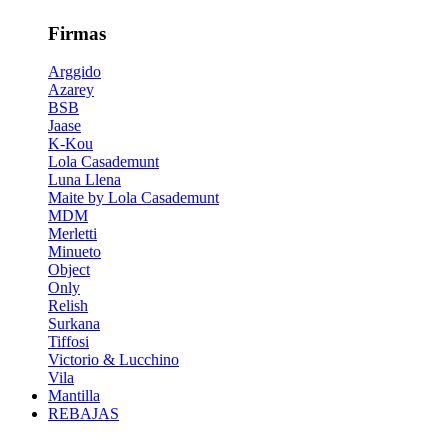
Firmas
Arggido
Azarey
BSB
Jaase
K-Kou
Lola Casademunt
Luna Llena
Maite by Lola Casademunt
MDM
Merletti
Minueto
Object
Only
Relish
Surkana
Tiffosi
Victorio & Lucchino
Vila
Mantilla
REBAJAS