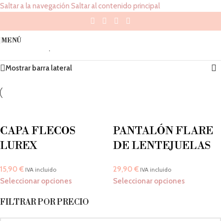
Saltar a la navegación
Saltar al contenido principal
Oro Rosa
MENÚ
Inicio
/
Color del producto
/
Oro Rosa
Mostrando los 2 resultados
Mostrar barra lateral
CAPA FLECOS
PANTALÓN FLARE
LUREX
DE LENTEJUELAS
15,90
€
29,90
€
IVA incluido
IVA incluido
Seleccionar opciones
Seleccionar opciones
FILTRAR POR PRECIO