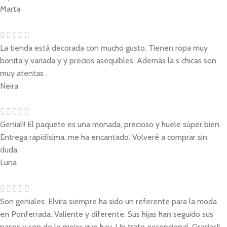
Marta
La tienda está decorada con mucho gusto. Tienen ropa muy
bonita y variada y y precios asequibles. Además la s chicas son
muy atentas .
Neira
Genial!! El paquete es una monada, precioso y huele súper bien.
Entrega rapidísima, me ha encantado. Volveré a comprar sin
duda.
Luna
Son geniales. Elvira siempre ha sido un referente para la moda
en Ponferrada. Valiente y diferente. Sus hijas han seguido sus
pasos y son de lo mejor que hay. Un trato excepcional. Gracias!!