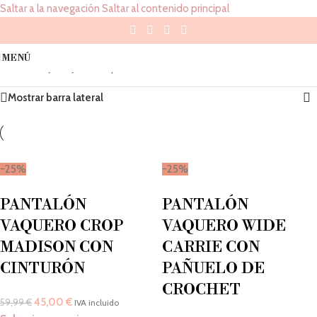
Saltar a la navegación
Saltar al contenido principal
26
MENÚ
Inicio
/
Tallaje Tejano del producto
/
26
Mostrando los 5 resultados
Mostrar barra lateral
-25%
-25%
PANTALÓN
PANTALÓN
VAQUERO CROP
VAQUERO WIDE
MADISON CON
CARRIE CON
CINTURÓN
PAÑUELO DE
CROCHET
45,00
€
59,99
€
IVA incluido