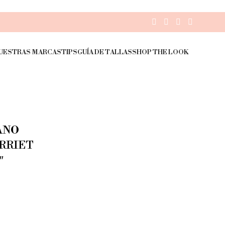
UESTRAS MARCAS
TIPS
GUÍA DE TALLAS
SHOP THE LOOK
ANO
RRIET
″