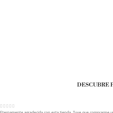
DESCUBRE P
Eternamente agradecida con esta tienda. Tuve que comprarme un ve