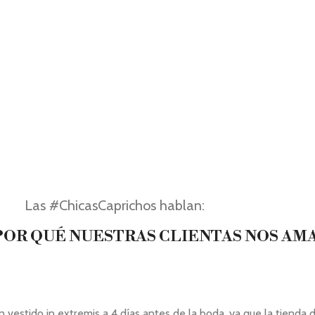
Las #ChicasCaprichos hablan:
OR QUÉ NUESTRAS CLIENTAS NOS AM
stido in extremis a 4 días antes de la boda, ya que la tienda de