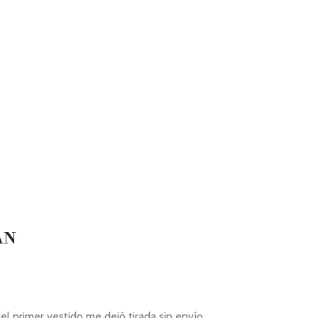
AN
l primer vestido me dejó tirada sin envío.