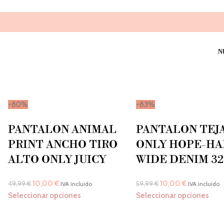
9
N
-80%
-83%
PANTALON ANIMAL
PANTALON TEJ
PRINT ANCHO TIRO
ONLY HOPE-HA
ALTO ONLY JUICY
WIDE DENIM 32
10,00
€
10,00
€
49,99
€
59,99
€
IVA incluido
IVA incluido
Seleccionar opciones
Seleccionar opciones