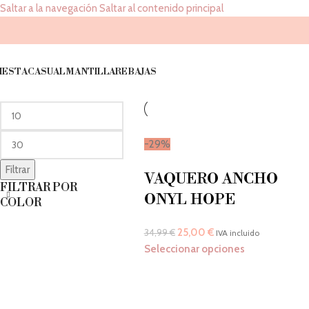
Saltar a la navegación
Saltar al contenido principal
29
FILTRAR POR
Inicio
/
Tallaje Tejano del producto
/
2
IESTA
CASUAL
MANTILLA
REBAJAS
PRECIO
-29%
Filtrar
VAQUERO ANCHO
FILTRAR POR
ONYL HOPE
COLOR
25,00
€
34,99
€
IVA incluido
Seleccionar opciones