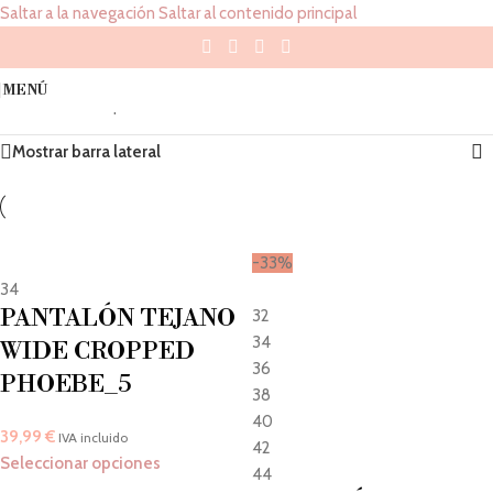
Saltar a la navegación
Saltar al contenido principal
32
MENÚ
Inicio
/
Tallas del producto
/
32
Mostrando los 3 resultados
Mostrar barra lateral
-33%
34
PANTALÓN TEJANO
32
34
WIDE CROPPED
36
PHOEBE_5
38
40
39,99
€
IVA incluido
42
Seleccionar opciones
44