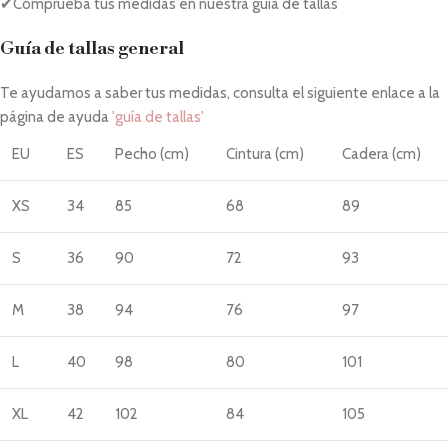
✔Comprueba tus medidas en nuestra guía de tallas
Guía de tallas general
Te ayudamos a saber tus medidas, consulta el siguiente enlace a la
página de ayuda
'guía de tallas'
EU
ES
Pecho (cm)
Cintura (cm)
Cadera (cm)
XS
34
85
68
89
S
36
90
72
93
M
38
94
76
97
L
40
98
80
101
XL
42
102
84
105