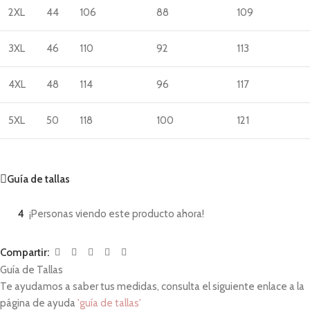
2XL
44
106
88
109
3XL
46
110
92
113
4XL
48
114
96
117
5XL
50
118
100
121
Guía de tallas
4
¡Personas viendo este producto ahora!
Compartir:
Guía de Tallas
Te ayudamos a saber tus medidas, consulta el siguiente enlace a la
página de ayuda
'guía de tallas'