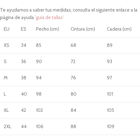
Te ayudamos a saber tus medidas, consulta el siguiente enlace a la
página de ayuda
'guía de tallas'
EU
ES
Pecho (cm)
Cintura (cm)
Cadera (cm)
XS
34
85
68
89
S
36
90
72
93
M
38
94
76
97
L
40
98
80
101
XL
42
102
84
105
2XL
44
106
88
109