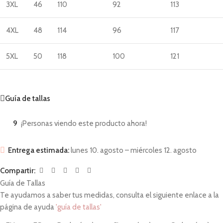
3XL
46
110
92
113
4XL
48
114
96
117
5XL
50
118
100
121
Guía de tallas
9
¡Personas viendo este producto ahora!
Entrega estimada:
lunes 10. agosto – miércoles 12. agosto
Compartir:
Guía de Tallas
Te ayudamos a saber tus medidas, consulta el siguiente enlace a la
página de ayuda
'guía de tallas'