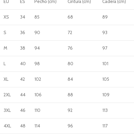
EU
ES
Pecho (cm)
Cintura (cm)
Cadera (cm)
XS
34
85
68
89
S
36
90
72
93
M
38
94
76
97
L
40
98
80
101
XL
42
102
84
105
2XL
44
106
88
109
3XL
46
110
92
113
4XL
48
114
96
117