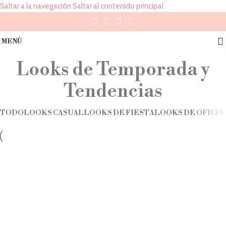
Saltar a la navegación
Saltar al contenido principal
MENÚ
Looks de Temporada y
Tendencias
TODO
LOOKS CASUAL
LOOKS DE FIESTA
LOOKS DE OFICIN
Shop the Look: Alessia
Looks Casual
Looks de Temporada y Tendencias
Shop the Look: Ninetta Top
Looks Casual
Looks de Temporada y Tendencias