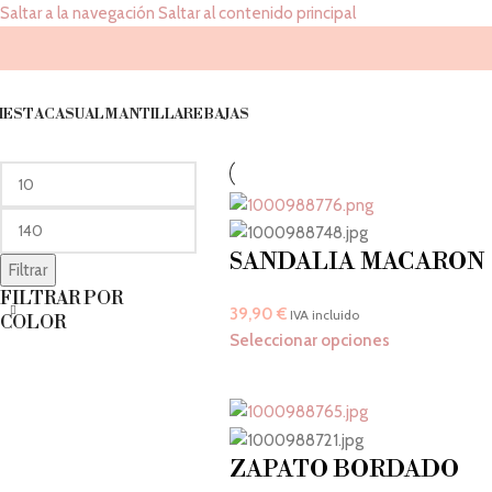
Saltar a la navegación
Saltar al contenido principal
38
FILTRAR POR
Inicio
/
Número del producto
/
38
IESTA
CASUAL
MANTILLA
REBAJAS
PRECIO
SANDALIA MACARON
Filtrar
FILTRAR POR
39,90
€
IVA incluido
COLOR
Seleccionar opciones
ZAPATO BORDADO