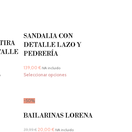
SANDALIA CON
TIRA
DETALLE LAZO Y
TALLE
PEDRERÍA
139,00
€
IVA incluido
Seleccionar opciones
o
-50%
BAILARINAS LORENA
20,00
€
39,99
€
IVA incluido