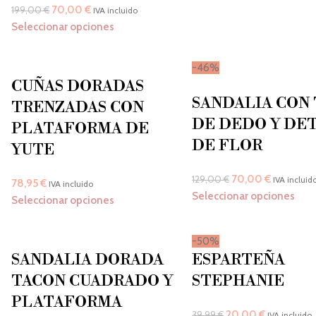
70,00
€
199,00
€
IVA incluido
Seleccionar opciones
-46%
CUÑAS DORADAS
SANDALIA CON 
TRENZADAS CON
DE DEDO Y DE
PLATAFORMA DE
DE FLOR
YUTE
70,00
€
129,00
€
IVA incluid
78,95
€
IVA incluido
Seleccionar opciones
Seleccionar opciones
-50%
SANDALIA DORADA
ESPARTEÑA
TACON CUADRADO Y
STEPHANIE
PLATAFORMA
20,00
€
39,99
€
IVA incluido