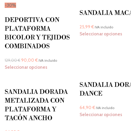
-30%
SANDALIA MAC
DEPORTIVA CON
25,99
€
PLATAFORMA
IVA incluido
Seleccionar opciones
BICOLOR Y TEJIDOS
COMBINADOS
90,00
€
129,00
€
IVA incluido
Seleccionar opciones
SANDALIA DOR
SANDALIA DORADA
DANCE
METALIZADA CON
64,90
€
PLATAFORMA Y
IVA incluido
Seleccionar opciones
TACÓN ANCHO